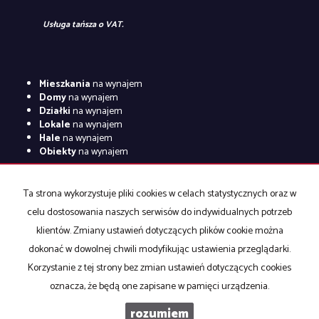
Usługa tańsza o VAT.
Mieszkania
na wynajem
Domy
na wynajem
Działki
na wynajem
Lokale
na wynajem
Hale
na wynajem
Obiekty
na wynajem
Mieszkania
na sprzedaż
Domy
na sprzedaż
Ta strona wykorzystuje pliki cookies w celach statystycznych oraz w
Działki
na sprzedaż
celu dostosowania naszych serwisów do indywidualnych potrzeb
Lokale
na sprzedaż
Hale
na sprzedaż
klientów. Zmiany ustawień dotyczących plików cookie można
Obiekty
na sprzedaż
dokonać w dowolnej chwili modyfikując ustawienia przeglądarki.
Korzystanie z tej strony bez zmian ustawień dotyczących cookies
oznacza, że będą one zapisane w pamięci urządzenia.
Nieruchomości RENOMA
2026
Program dla biur nieruchomości
rozumiem
Galactica Virgo