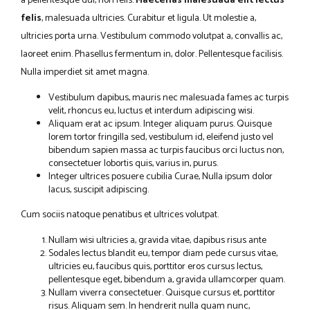
a pellentesque dui, non felis.
Maecenas malesuada elit lectus
felis
, malesuada ultricies. Curabitur et ligula. Ut molestie a,
ultricies porta urna. Vestibulum commodo volutpat a, convallis ac,
laoreet enim. Phasellus fermentum in, dolor. Pellentesque facilisis.
Nulla imperdiet sit amet magna.
Vestibulum dapibus, mauris nec malesuada fames ac turpis
velit, rhoncus eu, luctus et interdum adipiscing wisi.
Aliquam erat ac ipsum. Integer aliquam purus. Quisque
lorem tortor fringilla sed, vestibulum id, eleifend justo vel
bibendum sapien massa ac turpis faucibus orci luctus non,
consectetuer lobortis quis, varius in, purus.
Integer ultrices posuere cubilia Curae, Nulla ipsum dolor
lacus, suscipit adipiscing.
Cum sociis natoque penatibus et ultrices volutpat.
Nullam wisi ultricies a, gravida vitae, dapibus risus ante
Sodales lectus blandit eu, tempor diam pede cursus vitae,
ultricies eu, faucibus quis, porttitor eros cursus lectus,
pellentesque eget, bibendum a, gravida ullamcorper quam.
Nullam viverra consectetuer. Quisque cursus et, porttitor
risus. Aliquam sem. In hendrerit nulla quam nunc,