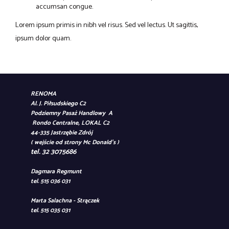
accumsan congue.
Lorem ipsum primis in nibh vel risus. Sed vel lectus. Ut sagittis,
ipsum dolor quam.
RENOMA
Al. J. Piłsudskiego C2
Podziemny Pasaż Handlowy A
Rondo Centralne, LOKAL C2
44-335 Jastrzębie Zdrój
( wejście od strony Mc Donald's )
tel. 32 3075686
Dagmara Regmunt
tel. 515 036 031
Marta Salachna - Strączek
tel. 515 035 031