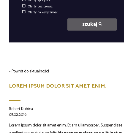
Oferty specjalne
Oferty bez prowizji
Oferty na wyłączność
szukaj
« Powrót do aktualności
LOREM IPSUM DOLOR SIT AMET ENIM.
Robert Kubica
05.02.2016
Lorem ipsum dolor sit amet enim. Etiam ullamcorper. Suspendisse