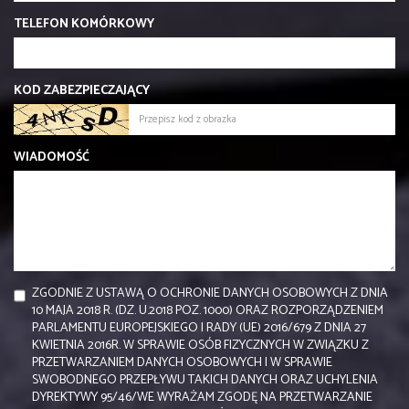
TELEFON KOMÓRKOWY
KOD ZABEZPIECZAJĄCY
WIADOMOŚĆ
ZGODNIE Z USTAWĄ O OCHRONIE DANYCH OSOBOWYCH Z DNIA
10 MAJA 2018 R. (DZ. U.2018 POZ. 1000) ORAZ ROZPORZĄDZENIEM
PARLAMENTU EUROPEJSKIEGO I RADY (UE) 2016/679 Z DNIA 27
KWIETNIA 2016R. W SPRAWIE OSÓB FIZYCZNYCH W ZWIĄZKU Z
PRZETWARZANIEM DANYCH OSOBOWYCH I W SPRAWIE
SWOBODNEGO PRZEPŁYWU TAKICH DANYCH ORAZ UCHYLENIA
DYREKTYWY 95/46/WE WYRAŻAM ZGODĘ NA PRZETWARZANIE