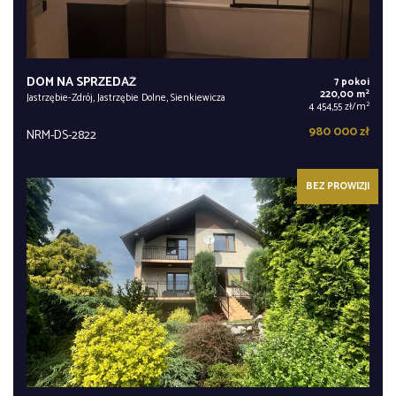
DOM NA SPRZEDAŻ
7 pokoi
2
220,00 m
Jastrzębie-Zdrój, Jastrzębie Dolne, Sienkiewicza
2
4 454,55 zł/m
980 000 zł
NRM-DS-2822
BEZ PROWIZJI