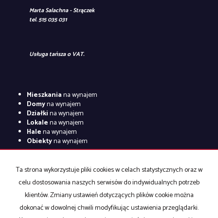
Marta Salachna - Strączek
tel. 515 035 031
Usługa tańsza o VAT.
Mieszkania
na wynajem
Domy
na wynajem
Działki
na wynajem
Lokale
na wynajem
Hale
na wynajem
Obiekty
na wynajem
Mieszkania
na sprzedaż
Domy
na sprzedaż
Ta strona wykorzystuje pliki cookies w celach statystycznych oraz w
Działki
na sprzedaż
celu dostosowania naszych serwisów do indywidualnych potrzeb
Lokale
na sprzedaż
Hale
na sprzedaż
klientów. Zmiany ustawień dotyczących plików cookie można
Obiekty
na sprzedaż
dokonać w dowolnej chwili modyfikując ustawienia przeglądarki.