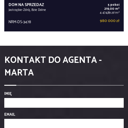
DOM NA SPRZEDAŻ
5 pokoi
2
219,00 m
Jastrzębie-Zdrój, Bzie Dolne
2
4 474,89 zł/m
980 000 zł
NRM-DS-3478
KONTAKT DO AGENTA -
MARTA
IMIĘ
EMAIL