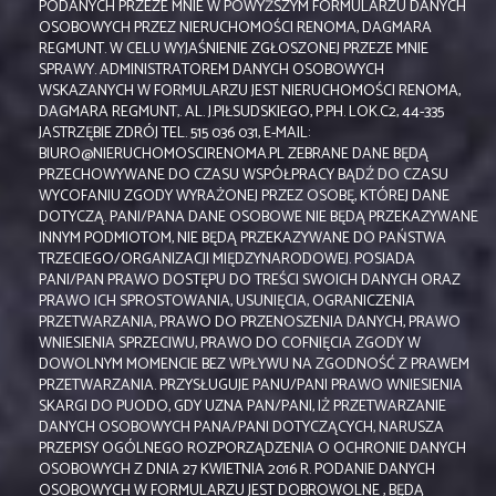
PODANYCH PRZEZE MNIE W POWYŻSZYM FORMULARZU DANYCH
OSOBOWYCH PRZEZ NIERUCHOMOŚCI RENOMA, DAGMARA
REGMUNT. W CELU WYJAŚNIENIE ZGŁOSZONEJ PRZEZE MNIE
SPRAWY. ADMINISTRATOREM DANYCH OSOBOWYCH
WSKAZANYCH W FORMULARZU JEST NIERUCHOMOŚCI RENOMA,
DAGMARA REGMUNT,. AL. J.PIŁSUDSKIEGO, P.PH. LOK.C2, 44-335
JASTRZĘBIE ZDRÓJ TEL. 515 036 031, E-MAIL:
BIURO@NIERUCHOMOSCIRENOMA.PL ZEBRANE DANE BĘDĄ
PRZECHOWYWANE DO CZASU WSPÓŁPRACY BĄDŹ DO CZASU
WYCOFANIU ZGODY WYRAŻONEJ PRZEZ OSOBĘ, KTÓREJ DANE
DOTYCZĄ. PANI/PANA DANE OSOBOWE NIE BĘDĄ PRZEKAZYWANE
INNYM PODMIOTOM, NIE BĘDĄ PRZEKAZYWANE DO PAŃSTWA
TRZECIEGO/ORGANIZACJI MIĘDZYNARODOWEJ. POSIADA
PANI/PAN PRAWO DOSTĘPU DO TREŚCI SWOICH DANYCH ORAZ
PRAWO ICH SPROSTOWANIA, USUNIĘCIA, OGRANICZENIA
PRZETWARZANIA, PRAWO DO PRZENOSZENIA DANYCH, PRAWO
WNIESIENIA SPRZECIWU, PRAWO DO COFNIĘCIA ZGODY W
DOWOLNYM MOMENCIE BEZ WPŁYWU NA ZGODNOŚĆ Z PRAWEM
PRZETWARZANIA. PRZYSŁUGUJE PANU/PANI PRAWO WNIESIENIA
SKARGI DO PUODO, GDY UZNA PAN/PANI, IŻ PRZETWARZANIE
DANYCH OSOBOWYCH PANA/PANI DOTYCZĄCYCH, NARUSZA
PRZEPISY OGÓLNEGO ROZPORZĄDZENIA O OCHRONIE DANYCH
OSOBOWYCH Z DNIA 27 KWIETNIA 2016 R. PODANIE DANYCH
OSOBOWYCH W FORMULARZU JEST DOBROWOLNE , BĘDĄ