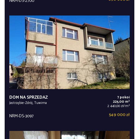
NRM-DS-2700
DOM NA SPRZEDAŻ
7 pokoi
2
225,00 m
Jastrzębie-Zdrój, Tuwima
2
2 440,00 zł/m
549 000 zł
NRM-DS-3097