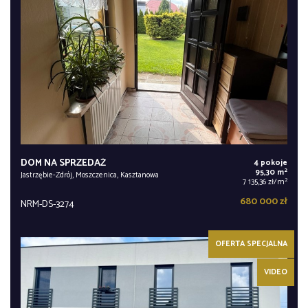
DOM NA SPRZEDAŻ
4 pokoje
2
95,30 m
Jastrzębie-Zdrój, Moszczenica, Kasztanowa
2
7 135,36 zł/m
680 000 zł
NRM-DS-3274
OFERTA SPECJALNA
VIDEO