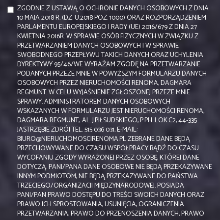
ZGODNIE Z USTAWĄ O OCHRONIE DANYCH OSOBOWYCH Z DNIA
10 MAJA 2018 R. (DZ. U.2018 POZ. 1000) ORAZ ROZPORZĄDZENIEM
PARLAMENTU EUROPEJSKIEGO I RADY (UE) 2016/679 Z DNIA 27
KWIETNIA 2016R. W SPRAWIE OSÓB FIZYCZNYCH W ZWIĄZKU Z
PRZETWARZANIEM DANYCH OSOBOWYCH I W SPRAWIE
SWOBODNEGO PRZEPŁYWU TAKICH DANYCH ORAZ UCHYLENIA
DYREKTYWY 95/46/WE WYRAŻAM ZGODĘ NA PRZETWARZANIE
PODANYCH PRZEZE MNIE W POWYŻSZYM FORMULARZU DANYCH
OSOBOWYCH PRZEZ NIERUCHOMOŚCI RENOMA, DAGMARA
REGMUNT. W CELU WYJAŚNIENIE ZGŁOSZONEJ PRZEZE MNIE
SPRAWY. ADMINISTRATOREM DANYCH OSOBOWYCH
WSKAZANYCH W FORMULARZU JEST NIERUCHOMOŚCI RENOMA,
DAGMARA REGMUNT,. AL. J.PIŁSUDSKIEGO, P.PH. LOK.C2, 44-335
JASTRZĘBIE ZDRÓJ TEL. 515 036 031, E-MAIL:
BIURO@NIERUCHOMOSCIRENOMA.PL ZEBRANE DANE BĘDĄ
PRZECHOWYWANE DO CZASU WSPÓŁPRACY BĄDŹ DO CZASU
WYCOFANIU ZGODY WYRAŻONEJ PRZEZ OSOBĘ, KTÓREJ DANE
DOTYCZĄ. PANI/PANA DANE OSOBOWE NIE BĘDĄ PRZEKAZYWANE
INNYM PODMIOTOM, NIE BĘDĄ PRZEKAZYWANE DO PAŃSTWA
TRZECIEGO/ORGANIZACJI MIĘDZYNARODOWEJ. POSIADA
PANI/PAN PRAWO DOSTĘPU DO TREŚCI SWOICH DANYCH ORAZ
PRAWO ICH SPROSTOWANIA, USUNIĘCIA, OGRANICZENIA
PRZETWARZANIA, PRAWO DO PRZENOSZENIA DANYCH, PRAWO