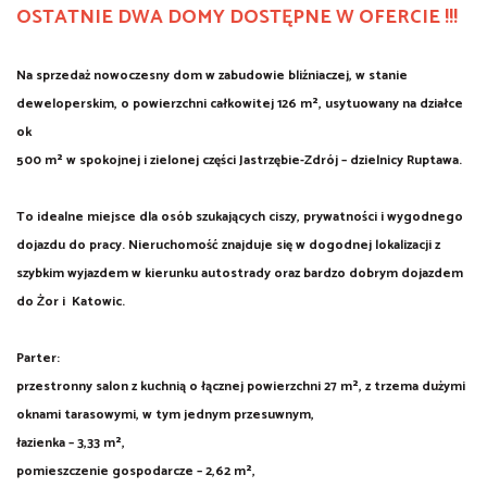
OSTATNIE DWA DOMY DOSTĘPNE W OFERCIE !!!
Na sprzedaż nowoczesny dom w zabudowie bliźniaczej, w stanie
deweloperskim, o powierzchni całkowitej 126 m², usytuowany na działce
ok
500 m² w spokojnej i zielonej części Jastrzębie-Zdrój – dzielnicy Ruptawa.
To idealne miejsce dla osób szukających ciszy, prywatności i wygodnego
dojazdu do pracy. Nieruchomość znajduje się w dogodnej lokalizacji z
szybkim wyjazdem w kierunku autostrady oraz bardzo dobrym dojazdem
do Żor i Katowic.
Parter:
przestronny salon z kuchnią o łącznej powierzchni 27 m², z trzema dużymi
oknami tarasowymi, w tym jednym przesuwnym,
łazienka – 3,33 m²,
pomieszczenie gospodarcze – 2,62 m²,