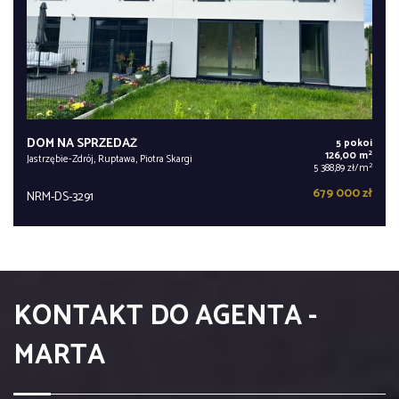
DOM NA SPRZEDAŻ
5 pokoi
2
126,00 m
Jastrzębie-Zdrój, Ruptawa, Piotra Skargi
2
5 388,89 zł/m
679 000 zł
NRM-DS-3291
KONTAKT DO AGENTA -
MARTA