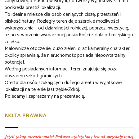
zabytkowego Pałacu w Boryni, co tworzy wyjątkowy klimat i
podkreśla prestiż lokalizacji.
To idealne miejsce dla osób ceniących ciszę, przestrzeń i
bliskość natury. Rozległy teren daje szerokie możliwości
wykorzystania – od działalności rolniczej, poprzez inwestycję,
aż po stworzenie wymarzonej posiadłości z dala od miejskiego
zgiełku.
Malownicze otoczenie, dużo zieleni oraz kameralny charakter
okolicy sprawiają, że nieruchomość posiada niepowtarzalny
potencjał.
Według posiadanych informacji teren znajduje się poza
obszarem szkód górniczych.
Oferta dla osób szukających dużego
areału w wyjątkowej
lokalizacji na terenie Jastrzębie-Zdrój.
Polecamy i zapraszamy na prezentację.
NOTA PRAWNA
Jeżeli zakup nieruchomości Państwa uzależniony jest od sprzedaży innej