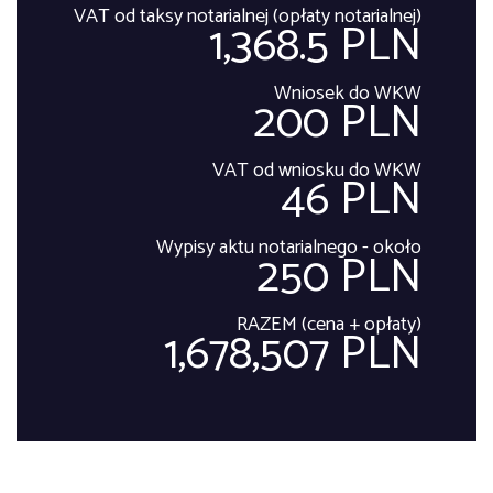
VAT od taksy notarialnej (opłaty notarialnej)
1,368.5 PLN
Wniosek do WKW
200 PLN
VAT od wniosku do WKW
46 PLN
Wypisy aktu notarialnego - około
250 PLN
RAZEM (cena + opłaty)
1,678,507 PLN