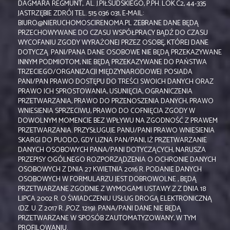
DAGMARA REGMUNT,. AL. J.PIŁSUDSKIEGO, P.PH. LOK.C2, 44-335
JASTRZĘBIE ZDRÓJ TEL. 515 036 031, E-MAIL:
BIURO@NIERUCHOMOSCIRENOMA.PL ZEBRANE DANE BĘDĄ
PRZECHOWYWANE DO CZASU WSPÓŁPRACY BĄDŹ DO CZASU
WYCOFANIU ZGODY WYRAŻONEJ PRZEZ OSOBĘ, KTÓREJ DANE
DOTYCZĄ. PANI/PANA DANE OSOBOWE NIE BĘDĄ PRZEKAZYWANE
INNYM PODMIOTOM, NIE BĘDĄ PRZEKAZYWANE DO PAŃSTWA
TRZECIEGO/ORGANIZACJI MIĘDZYNARODOWEJ. POSIADA
PANI/PAN PRAWO DOSTĘPU DO TREŚCI SWOICH DANYCH ORAZ
PRAWO ICH SPROSTOWANIA, USUNIĘCIA, OGRANICZENIA
PRZETWARZANIA, PRAWO DO PRZENOSZENIA DANYCH, PRAWO
WNIESIENIA SPRZECIWU, PRAWO DO COFNIĘCIA ZGODY W
DOWOLNYM MOMENCIE BEZ WPŁYWU NA ZGODNOŚĆ Z PRAWEM
PRZETWARZANIA. PRZYSŁUGUJE PANU/PANI PRAWO WNIESIENIA
SKARGI DO PUODO, GDY UZNA PAN/PANI, IŻ PRZETWARZANIE
DANYCH OSOBOWYCH PANA/PANI DOTYCZĄCYCH, NARUSZA
PRZEPISY OGÓLNEGO ROZPORZĄDZENIA O OCHRONIE DANYCH
OSOBOWYCH Z DNIA 27 KWIETNIA 2016 R. PODANIE DANYCH
OSOBOWYCH W FORMULARZU JEST DOBROWOLNE , BĘDĄ
PRZETWARZANE ZGODNIE Z WYMOGAMI USTAWY Z Z DNIA 18
LIPCA 2002 R. O ŚWIADCZENIU USŁUG DROGĄ ELEKTRONICZNĄ
(DZ. U. Z 2017 R. ,POZ. 1219). PANA/PANI DANE NIE BĘDĄ
PRZETWARZANE W SPOSÓB ZAUTOMATYZOWANY, W TYM
PROFILOWANIU.