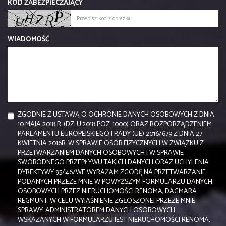
KOD ZABEZPIECZAJĄCY
WIADOMOŚĆ
ZGODNIE Z USTAWĄ O OCHRONIE DANYCH OSOBOWYCH Z DNIA
10 MAJA 2018 R. (DZ. U.2018 POZ. 1000) ORAZ ROZPORZĄDZENIEM
PARLAMENTU EUROPEJSKIEGO I RADY (UE) 2016/679 Z DNIA 27
KWIETNIA 2016R. W SPRAWIE OSÓB FIZYCZNYCH W ZWIĄZKU Z
PRZETWARZANIEM DANYCH OSOBOWYCH I W SPRAWIE
SWOBODNEGO PRZEPŁYWU TAKICH DANYCH ORAZ UCHYLENIA
DYREKTYWY 95/46/WE WYRAŻAM ZGODĘ NA PRZETWARZANIE
PODANYCH PRZEZE MNIE W POWYŻSZYM FORMULARZU DANYCH
OSOBOWYCH PRZEZ NIERUCHOMOŚCI RENOMA, DAGMARA
REGMUNT. W CELU WYJAŚNIENIE ZGŁOSZONEJ PRZEZE MNIE
SPRAWY. ADMINISTRATOREM DANYCH OSOBOWYCH
WSKAZANYCH W FORMULARZU JEST NIERUCHOMOŚCI RENOMA,