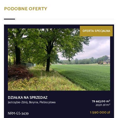
PODOBNE OFERTY
OFERTA SPECJALNA
DZIAŁKA NA SPRZEDAŻ
2
79 443,00 m
Jastrzębie-Zdrój, Borynia, Plebiscytowa
2
20,01 zł/m
1 590 000 zł
NRM-GS-3439