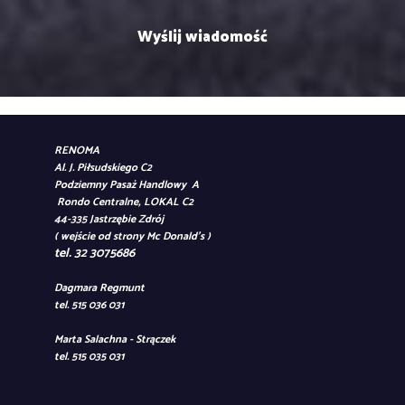
RENOMA
Al. J. Piłsudskiego C2
Podziemny Pasaż Handlowy A
Rondo Centralne, LOKAL C2
44-335 Jastrzębie Zdrój
( wejście od strony Mc Donald's )
tel. 32 3075686
Dagmara Regmunt
tel. 515 036 031
Marta Salachna - Strączek
tel. 515 035 031