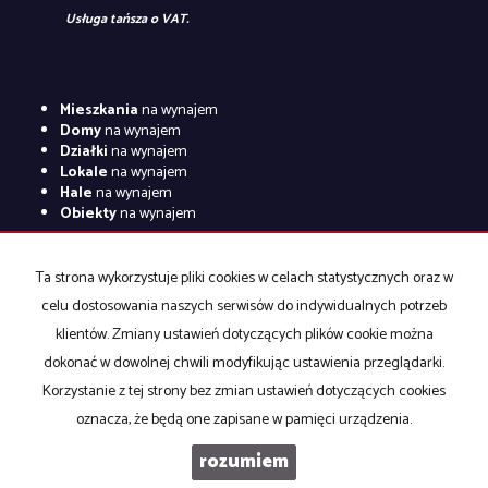
Usługa tańsza o VAT.
Mieszkania
na wynajem
Domy
na wynajem
Działki
na wynajem
Lokale
na wynajem
Hale
na wynajem
Obiekty
na wynajem
Mieszkania
na sprzedaż
Domy
na sprzedaż
Ta strona wykorzystuje pliki cookies w celach statystycznych oraz w
Działki
na sprzedaż
celu dostosowania naszych serwisów do indywidualnych potrzeb
Lokale
na sprzedaż
Hale
na sprzedaż
klientów. Zmiany ustawień dotyczących plików cookie można
Obiekty
na sprzedaż
dokonać w dowolnej chwili modyfikując ustawienia przeglądarki.
Korzystanie z tej strony bez zmian ustawień dotyczących cookies
oznacza, że będą one zapisane w pamięci urządzenia.
Nieruchomości RENOMA
2026
Program dla biur nieruchomości
rozumiem
Galactica Virgo