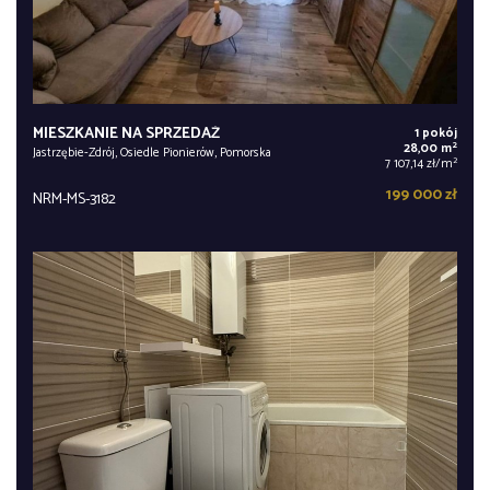
MIESZKANIE NA SPRZEDAŻ
1 pokój
2
28,00 m
Jastrzębie-Zdrój, Osiedle Pionierów, Pomorska
2
7 107,14 zł/m
199 000 zł
NRM-MS-3182