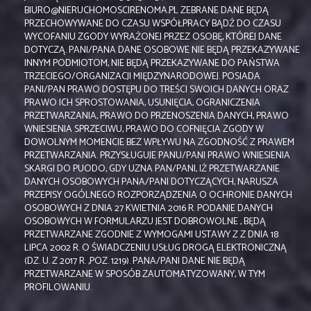
BIURO@NIERUCHOMOSCIRENOMA.PL ZEBRANE DANE BĘDĄ
PRZECHOWYWANE DO CZASU WSPÓŁPRACY BĄDŹ DO CZASU
WYCOFANIU ZGODY WYRAŻONEJ PRZEZ OSOBĘ, KTÓREJ DANE
DOTYCZĄ. PANI/PANA DANE OSOBOWE NIE BĘDĄ PRZEKAZYWANE
INNYM PODMIOTOM, NIE BĘDĄ PRZEKAZYWANE DO PAŃSTWA
TRZECIEGO/ORGANIZACJI MIĘDZYNARODOWEJ. POSIADA
PANI/PAN PRAWO DOSTĘPU DO TREŚCI SWOICH DANYCH ORAZ
PRAWO ICH SPROSTOWANIA, USUNIĘCIA, OGRANICZENIA
PRZETWARZANIA, PRAWO DO PRZENOSZENIA DANYCH, PRAWO
WNIESIENIA SPRZECIWU, PRAWO DO COFNIĘCIA ZGODY W
DOWOLNYM MOMENCIE BEZ WPŁYWU NA ZGODNOŚĆ Z PRAWEM
PRZETWARZANIA. PRZYSŁUGUJE PANU/PANI PRAWO WNIESIENIA
SKARGI DO PUODO, GDY UZNA PAN/PANI, IŻ PRZETWARZANIE
DANYCH OSOBOWYCH PANA/PANI DOTYCZĄCYCH, NARUSZA
PRZEPISY OGÓLNEGO ROZPORZĄDZENIA O OCHRONIE DANYCH
OSOBOWYCH Z DNIA 27 KWIETNIA 2016 R. PODANIE DANYCH
OSOBOWYCH W FORMULARZU JEST DOBROWOLNE , BĘDĄ
PRZETWARZANE ZGODNIE Z WYMOGAMI USTAWY Z Z DNIA 18
LIPCA 2002 R. O ŚWIADCZENIU USŁUG DROGĄ ELEKTRONICZNĄ
(DZ. U. Z 2017 R. ,POZ. 1219). PANA/PANI DANE NIE BĘDĄ
PRZETWARZANE W SPOSÓB ZAUTOMATYZOWANY, W TYM
PROFILOWANIU.