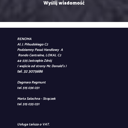
RENOMA
Al. J. Piłsudskiego C2
Podziemny Pasaż Handlowy A
Rondo Centralne, LOKAL C2
44-335 Jastrzębie Zdrój
( wejście od strony Mc Donald's )
tel. 32 3075686
Dagmara Regmunt
tel. 515 036 031
Marta Salachna - Strączek
tel. 515 035 031
Usługa tańsza o VAT.