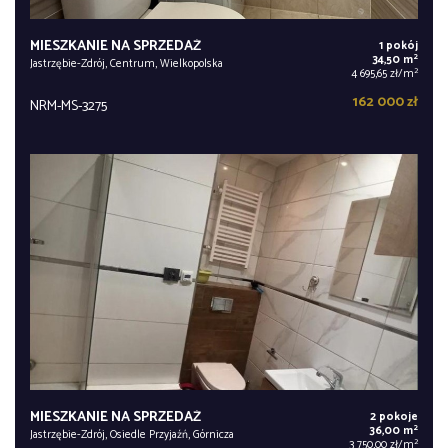
MIESZKANIE NA SPRZEDAŻ
1 pokój
2
34,50 m
Jastrzębie-Zdrój, Centrum, Wielkopolska
2
4 695,65 zł/m
162 000 zł
NRM-MS-3275
MIESZKANIE NA SPRZEDAŻ
2 pokoje
2
36,00 m
Jastrzębie-Zdrój, Osiedle Przyjaźń, Górnicza
2
3 750,00 zł/m