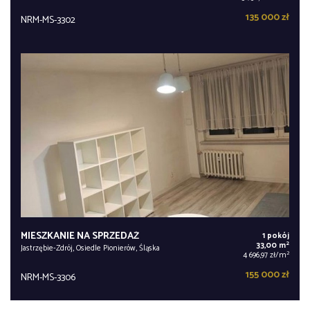
135 000 zł
NRM-MS-3302
MIESZKANIE NA SPRZEDAŻ
1 pokój
2
33,00 m
Jastrzębie-Zdrój, Osiedle Pionierów, Śląska
2
4 696,97 zł/m
155 000 zł
NRM-MS-3306