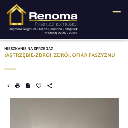
MIESZKANIE NA SPRZEDAŻ
JASTRZĘBIE-ZDRÓJ, ZDRÓJ, OFIAR FASZYZMU