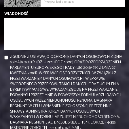
WIADOMOŚĆ
ZGODNIE Z USTAWĄ O OCHRONIE DANYCH OSOBOWYCH Z DNIA
10 MAJA 2018 R. (DZ. U.2018 POZ. 1000) ORAZ ROZPORZĄDZENIEM
PARLAMENTU EUROPEJSKIEGO I RADY (UE) 2016/679 Z DNIA 27
KWIETNIA 2016R. W SPRAWIE OSÓB FIZYCZNYCH W ZWIĄZKU Z
PRZETWARZANIEM DANYCH OSOBOWYCH I W SPRAWIE
SWOBODNEGO PRZEPŁYWU TAKICH DANYCH ORAZ UCHYLENIA
DYREKTYWY 95/46/WE WYRAŻAM ZGODĘ NA PRZETWARZANIE
PODANYCH PRZEZE MNIE W POWYŻSZYM FORMULARZU DANYCH
OSOBOWYCH PRZEZ NIERUCHOMOŚCI RENOMA, DAGMARA
REGMUNT. W CELU WYJAŚNIENIE ZGŁOSZONEJ PRZEZE MNIE
SPRAWY. ADMINISTRATOREM DANYCH OSOBOWYCH
WSKAZANYCH W FORMULARZU JEST NIERUCHOMOŚCI RENOMA,
DAGMARA REGMUNT,. AL. J.PIŁSUDSKIEGO, P.PH. LOK.C2, 44-335
JASTRZĘBIE ZDRÓJ TEL. 515 036 031, E-MAIL: