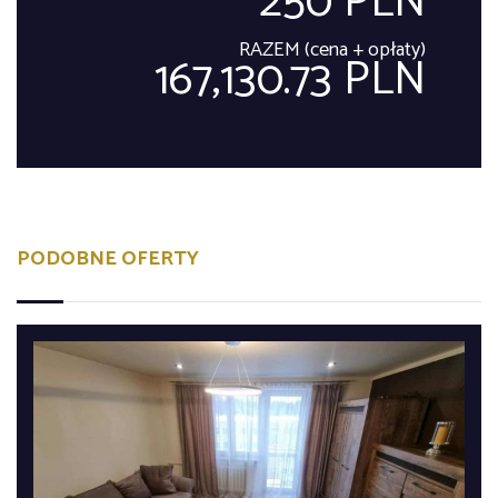
250 PLN
RAZEM (cena + opłaty)
167,130.73 PLN
PODOBNE OFERTY