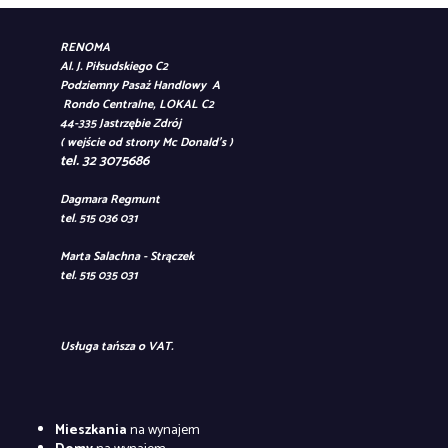
RENOMA
Al. J. Piłsudskiego C2
Podziemny Pasaż Handlowy A
Rondo Centralne, LOKAL C2
44-335 Jastrzębie Zdrój
( wejście od strony Mc Donald's )
tel. 32 3075686
Dagmara Regmunt
tel. 515 036 031
Marta Salachna - Strączek
tel. 515 035 031
Usługa tańsza o VAT.
Mieszkania
na wynajem