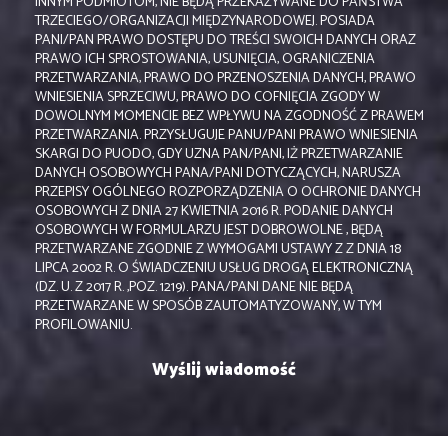
INNYM PODMIOTOM, NIE BĘDĄ PRZEKAZYWANE DO PAŃSTWA
TRZECIEGO/ORGANIZACJI MIĘDZYNARODOWEJ. POSIADA
PANI/PAN PRAWO DOSTĘPU DO TREŚCI SWOICH DANYCH ORAZ
PRAWO ICH SPROSTOWANIA, USUNIĘCIA, OGRANICZENIA
PRZETWARZANIA, PRAWO DO PRZENOSZENIA DANYCH, PRAWO
WNIESIENIA SPRZECIWU, PRAWO DO COFNIĘCIA ZGODY W
DOWOLNYM MOMENCIE BEZ WPŁYWU NA ZGODNOŚĆ Z PRAWEM
PRZETWARZANIA. PRZYSŁUGUJE PANU/PANI PRAWO WNIESIENIA
SKARGI DO PUODO, GDY UZNA PAN/PANI, IŻ PRZETWARZANIE
DANYCH OSOBOWYCH PANA/PANI DOTYCZĄCYCH, NARUSZA
PRZEPISY OGÓLNEGO ROZPORZĄDZENIA O OCHRONIE DANYCH
OSOBOWYCH Z DNIA 27 KWIETNIA 2016 R. PODANIE DANYCH
OSOBOWYCH W FORMULARZU JEST DOBROWOLNE , BĘDĄ
PRZETWARZANE ZGODNIE Z WYMOGAMI USTAWY Z Z DNIA 18
LIPCA 2002 R. O ŚWIADCZENIU USŁUG DROGĄ ELEKTRONICZNĄ
(DZ. U. Z 2017 R. ,POZ. 1219). PANA/PANI DANE NIE BĘDĄ
PRZETWARZANE W SPOSÓB ZAUTOMATYZOWANY, W TYM
PROFILOWANIU.