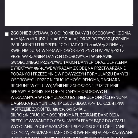
ZGODNIE Z USTAWĄ O OCHRONIE DANYCH OSOBOWYCH Z DNIA
10 MAJA 2018 R. (DZ. U.2018 POZ. 1000) ORAZ ROZPORZĄDZENIEM
PARLAMENTU EUROPEJSKIEGO I RADY (UE) 2016/679 Z DNIA 27
KWIETNIA 2016R. W SPRAWIE OSÓB FIZYCZNYCH W ZWIĄZKU Z
PRZETWARZANIEM DANYCH OSOBOWYCH I W SPRAWIE
SWOBODNEGO PRZEPŁYWU TAKICH DANYCH ORAZ UCHYLENIA
DYREKTYWY 95/46/WE WYRAŻAM ZGODĘ NA PRZETWARZANIE
PODANYCH PRZEZE MNIE W POWYŻSZYM FORMULARZU DANYCH
OSOBOWYCH PRZEZ NIERUCHOMOŚCI RENOMA, DAGMARA
REGMUNT. W CELU WYJAŚNIENIE ZGŁOSZONEJ PRZEZE MNIE
SPRAWY. ADMINISTRATOREM DANYCH OSOBOWYCH
WSKAZANYCH W FORMULARZU JEST NIERUCHOMOŚCI RENOMA,
DAGMARA REGMUNT,. AL. J.PIŁSUDSKIEGO, P.PH. LOK.C2, 44-335
JASTRZĘBIE ZDRÓJ TEL. 515 036 031, E-MAIL:
BIURO@NIERUCHOMOSCIRENOMA.PL ZEBRANE DANE BĘDĄ
PRZECHOWYWANE DO CZASU WSPÓŁPRACY BĄDŹ DO CZASU
WYCOFANIU ZGODY WYRAŻONEJ PRZEZ OSOBĘ, KTÓREJ DANE
DOTYCZĄ. PANI/PANA DANE OSOBOWE NIE BĘDĄ PRZEKAZYWANE