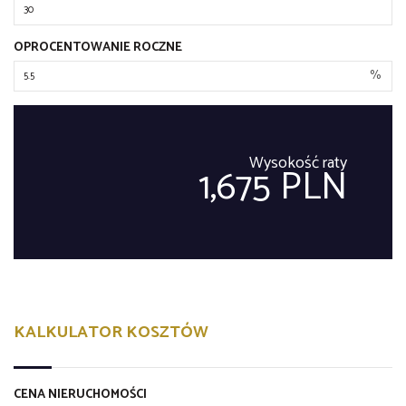
OPROCENTOWANIE ROCZNE
%
Wysokość raty
1,675 PLN
KALKULATOR KOSZTÓW
CENA NIERUCHOMOŚCI