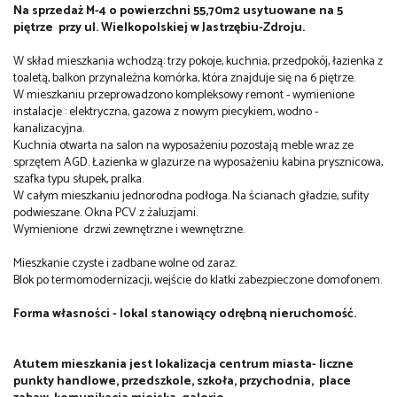
Na sprzedaż M-4 o powierzchni 55,70m2 usytuowane na 5
piętrze przy ul. Wielkopolskiej w Jastrzębiu-Zdroju.
W skład mieszkania wchodzą: trzy pokoje, kuchnia, przedpokój, łazienka z
toaletą, balkon przynależna komórka, która znajduje się na 6 piętrze.
W mieszkaniu przeprowadzono kompleksowy remont - wymienione
instalacje : elektryczna, gazowa z nowym piecykiem, wodno -
kanalizacyjna.
Kuchnia otwarta na salon na wyposażeniu pozostają meble wraz ze
sprzętem AGD. Łazienka w glazurze na wyposażeniu kabina prysznicowa,
szafka typu słupek, pralka.
W całym mieszkaniu jednorodna podłoga. Na ścianach gładzie, sufity
podwieszane. Okna PCV z żaluzjami.
Wymienione drzwi zewnętrzne i wewnętrzne.
Mieszkanie czyste i zadbane wolne od zaraz.
Blok po termomodernizacji, wejście do klatki zabezpieczone domofonem.
Forma własności - lokal stanowiący odrębną nieruchomość.
Atutem mieszkania jest lokalizacja centrum miasta- liczne
punkty handlowe, przedszkole, szkoła, przychodnia, place