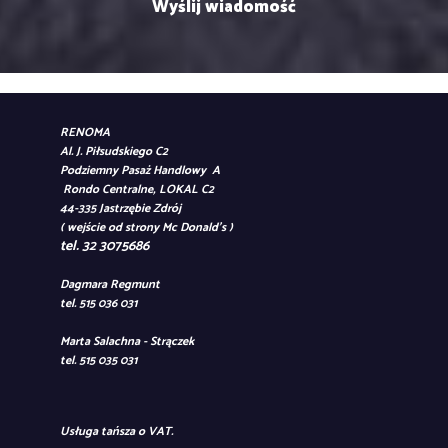
RENOMA
Al. J. Piłsudskiego C2
Podziemny Pasaż Handlowy A
Rondo Centralne, LOKAL C2
44-335 Jastrzębie Zdrój
( wejście od strony Mc Donald's )
tel. 32 3075686
Dagmara Regmunt
tel. 515 036 031
Marta Salachna - Strączek
tel. 515 035 031
Usługa tańsza o VAT.