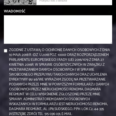
WIADOMOŚĆ
ZGODNIE Z USTAWĄ O OCHRONIE DANYCH OSOBOWYCH Z DNIA
10 MAJA 2018 R. (DZ. U.2018 POZ. 1000) ORAZ ROZPORZĄDZENIEM
PARLAMENTU EUROPEJSKIEGO I RADY (UE) 2016/679 Z DNIA 27
KWIETNIA 2016R. W SPRAWIE OSÓB FIZYCZNYCH W ZWIĄZKU Z
PRZETWARZANIEM DANYCH OSOBOWYCH I W SPRAWIE
SWOBODNEGO PRZEPŁYWU TAKICH DANYCH ORAZ UCHYLENIA
DYREKTYWY 95/46/WE WYRAŻAM ZGODĘ NA PRZETWARZANIE
PODANYCH PRZEZE MNIE W POWYŻSZYM FORMULARZU DANYCH
OSOBOWYCH PRZEZ NIERUCHOMOŚCI RENOMA, DAGMARA
REGMUNT. W CELU WYJAŚNIENIE ZGŁOSZONEJ PRZEZE MNIE
SPRAWY. ADMINISTRATOREM DANYCH OSOBOWYCH
WSKAZANYCH W FORMULARZU JEST NIERUCHOMOŚCI RENOMA,
DAGMARA REGMUNT,. AL. J.PIŁSUDSKIEGO, P.PH. LOK.C2, 44-335
JASTRZĘBIE ZDRÓJ TEL. 515 036 031, E-MAIL: