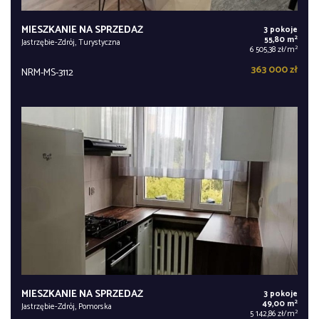
MIESZKANIE NA SPRZEDAŻ
3 pokoje
2
55,80 m
Jastrzębie-Zdrój, Turystyczna
2
6 505,38 zł/m
363 000 zł
NRM-MS-3112
MIESZKANIE NA SPRZEDAŻ
3 pokoje
2
49,00 m
Jastrzębie-Zdrój, Pomorska
2
5 142,86 zł/m