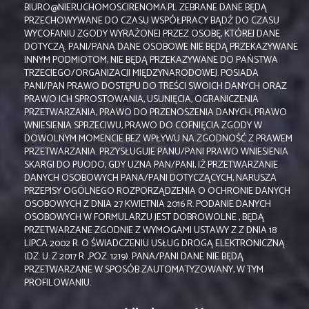
BIURO@NIERUCHOMOSCIRENOMA.PL ZEBRANE DANE BĘDĄ
PRZECHOWYWANE DO CZASU WSPÓŁPRACY BĄDŹ DO CZASU
WYCOFANIU ZGODY WYRAŻONEJ PRZEZ OSOBĘ, KTÓREJ DANE
DOTYCZĄ. PANI/PANA DANE OSOBOWE NIE BĘDĄ PRZEKAZYWANE
INNYM PODMIOTOM, NIE BĘDĄ PRZEKAZYWANE DO PAŃSTWA
TRZECIEGO/ORGANIZACJI MIĘDZYNARODOWEJ. POSIADA
PANI/PAN PRAWO DOSTĘPU DO TREŚCI SWOICH DANYCH ORAZ
PRAWO ICH SPROSTOWANIA, USUNIĘCIA, OGRANICZENIA
PRZETWARZANIA, PRAWO DO PRZENOSZENIA DANYCH, PRAWO
WNIESIENIA SPRZECIWU, PRAWO DO COFNIĘCIA ZGODY W
DOWOLNYM MOMENCIE BEZ WPŁYWU NA ZGODNOŚĆ Z PRAWEM
PRZETWARZANIA. PRZYSŁUGUJE PANU/PANI PRAWO WNIESIENIA
SKARGI DO PUODO, GDY UZNA PAN/PANI, IŻ PRZETWARZANIE
DANYCH OSOBOWYCH PANA/PANI DOTYCZĄCYCH, NARUSZA
PRZEPISY OGÓLNEGO ROZPORZĄDZENIA O OCHRONIE DANYCH
OSOBOWYCH Z DNIA 27 KWIETNIA 2016 R. PODANIE DANYCH
OSOBOWYCH W FORMULARZU JEST DOBROWOLNE , BĘDĄ
PRZETWARZANE ZGODNIE Z WYMOGAMI USTAWY Z Z DNIA 18
LIPCA 2002 R. O ŚWIADCZENIU USŁUG DROGĄ ELEKTRONICZNĄ
(DZ. U. Z 2017 R. ,POZ. 1219). PANA/PANI DANE NIE BĘDĄ
PRZETWARZANE W SPOSÓB ZAUTOMATYZOWANY, W TYM
PROFILOWANIU.