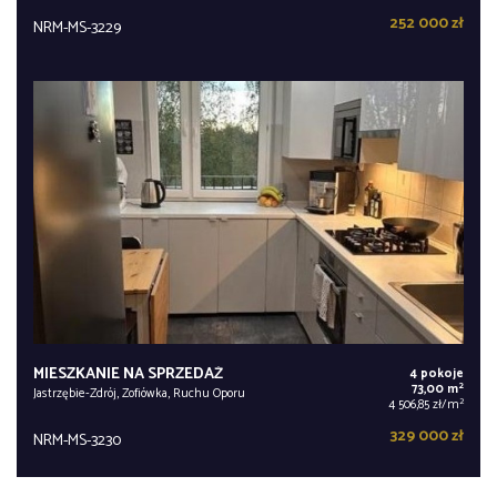
252 000 zł
NRM-MS-3229
MIESZKANIE NA SPRZEDAŻ
4 pokoje
2
73,00 m
Jastrzębie-Zdrój, Zofiówka, Ruchu Oporu
2
4 506,85 zł/m
329 000 zł
NRM-MS-3230