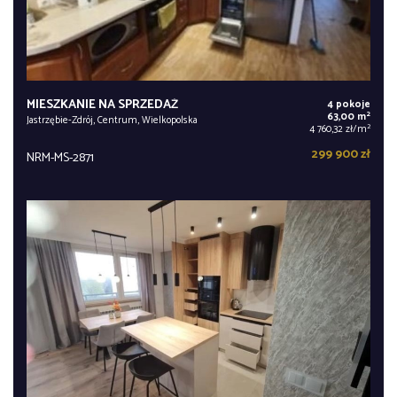
MIESZKANIE NA SPRZEDAŻ
4 pokoje
2
63,00 m
Jastrzębie-Zdrój, Centrum, Wielkopolska
2
4 760,32 zł/m
299 900 zł
NRM-MS-2871